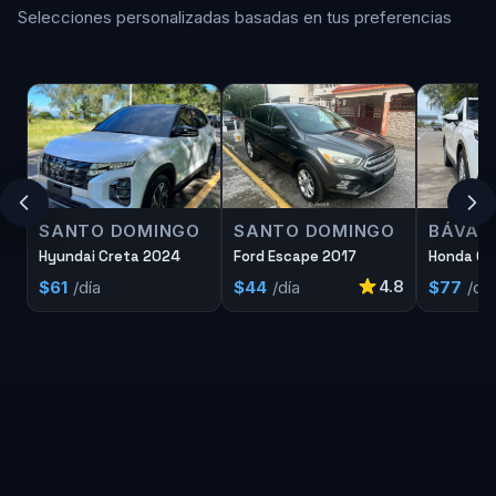
Selecciones personalizadas basadas en tus preferencias
SANTO DOMINGO
SANTO DOMINGO
BÁVAR
Hyundai Creta 2024
Ford Escape 2017
Honda Cr
4.8
$61
/día
$44
/día
$77
/día