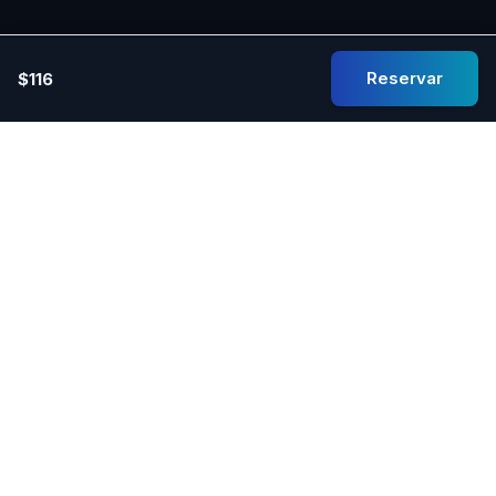
Reservar
$116
Experimente lo último en comodidad, rendimiento y
sofisticación con nuestros alquileres de autos de lujo.
Enlaces Rápidos
Sobre Nosotros