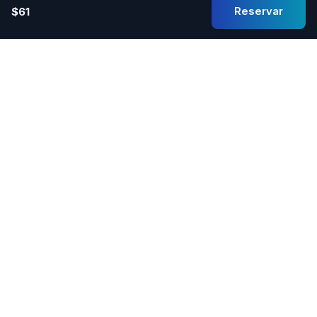
Reservar
$61
Experimente lo último en comodidad, rendimiento y
sofisticación con nuestros alquileres de autos de lujo.
Enlaces Rápidos
Sobre Nosotros
Explorar Vehículos
Encontrar Distribuidores