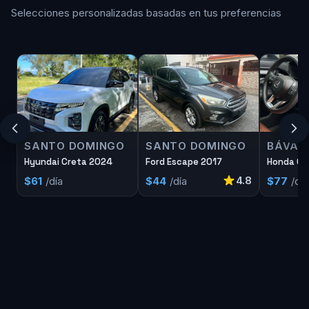
Selecciones personalizadas basadas en tus preferencias
SANTO DOMINGO
SANTO DOMINGO
BÁVAR
Hyundai Creta 2024
Ford Escape 2017
Honda Cr
4.8
$61
/día
$44
/día
$77
/día