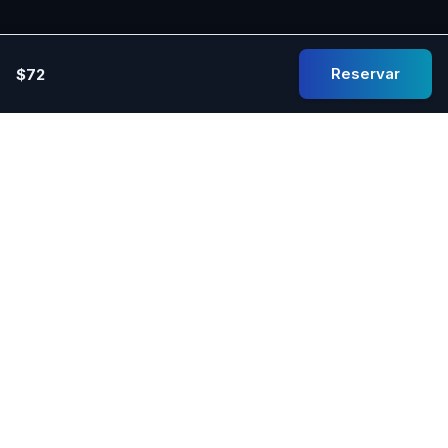
Reservar
$72
Experimente lo último en comodidad, rendimiento y
sofisticación con nuestros alquileres de autos de lujo.
Enlaces Rápidos
Sobre Nosotros