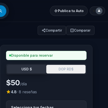
Publica tu Auto
👤
Compartir
Comparar
Disponible para reservar
USD $
DOP RD$
$50
/día
4.8
· 8 reseñas
Selecciona tus fechas