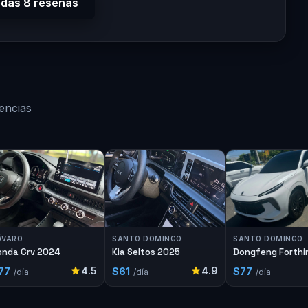
odas 8 reseñas
encias
ÁVARO
SANTO DOMINGO
SANTO DOMINGO
onda Crv 2024
Kia Seltos 2025
Dongfeng Forthi
2025
4.5
4.9
77
$61
$77
/día
/día
/día